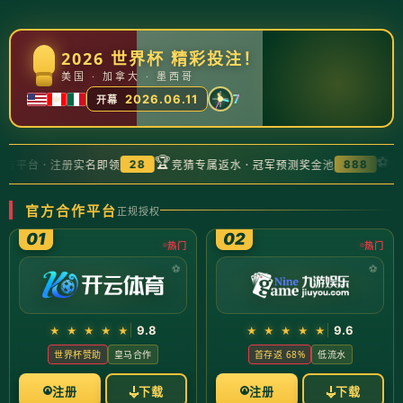
2026 世界杯 精彩投注！
美国 · 加拿大 · 墨西哥
7
2026.06.11
开幕
🏆
⚽
官方平台 · 注册实名即领
竞猜专属返水 · 冠军预测奖金池
2
28
888
官方合作平台
正规授权
01
02
热门
热门
9.8
9.6
★ ★ ★ ★ ★
★ ★ ★ ★ ★
世界杯赞助
皇马合作
首存返 68%
低流水
注册
下载
注册
下载