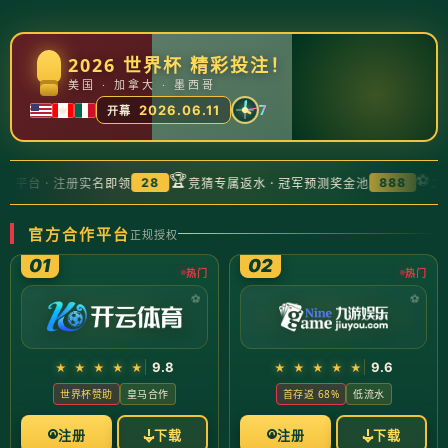
2026 世界杯 精彩投注！
美国 · 加拿大 · 墨西哥
7
2026.06.11
开幕
🏆
⚽
方平台 · 注册实名即领
竞猜专属返水 · 冠军预测奖金池
2
28
888
官方合作平台
正规授权
01
02
热门
热门
9.8
9.6
★ ★ ★ ★ ★
★ ★ ★ ★ ★
世界杯赞助
皇马合作
首存返 68%
低流水
注册
下载
注册
下载